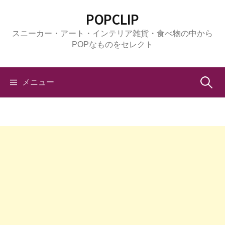
コ
POPCLIP
ン
スニーカー・アート・インテリア雑貨・食べ物の中から
テ
POPなものをセレクト
ン
ツ
へ
検
メニュー
ス
キ
索:
ッ
プ