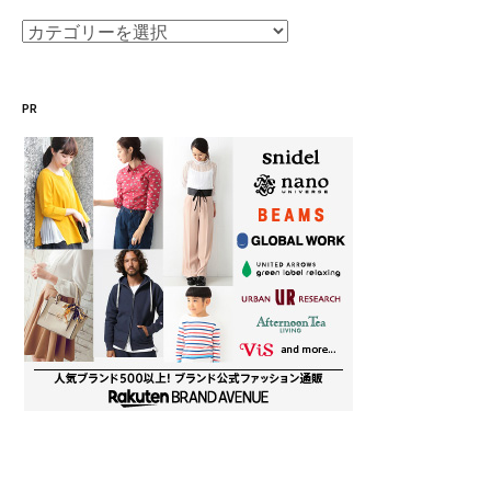
カ
テ
ゴ
PR
リ
ー