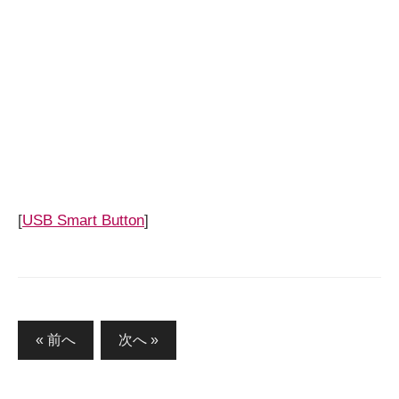
[
USB Smart Button
]
投
« 前へ
次へ »
稿
の