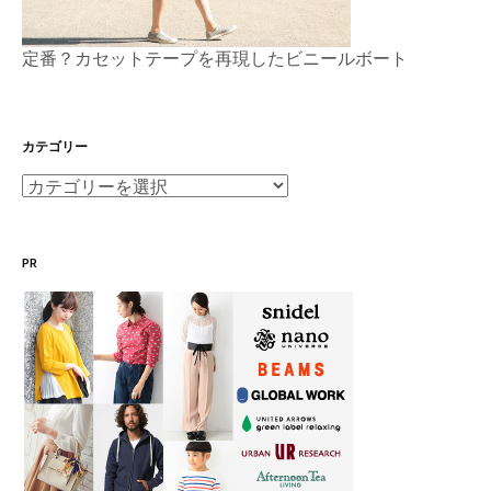
定番？カセットテープを再現したビニールボート
カテゴリー
カ
テ
ゴ
PR
リ
ー