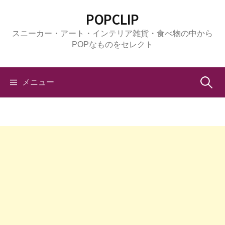
コ
POPCLIP
ン
スニーカー・アート・インテリア雑貨・食べ物の中から
テ
POPなものをセレクト
ン
ツ
へ
検
メニュー
ス
キ
索:
ッ
プ