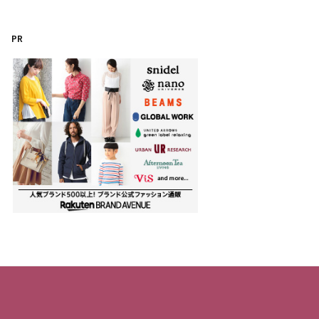
テ
ゴ
PR
リ
ー