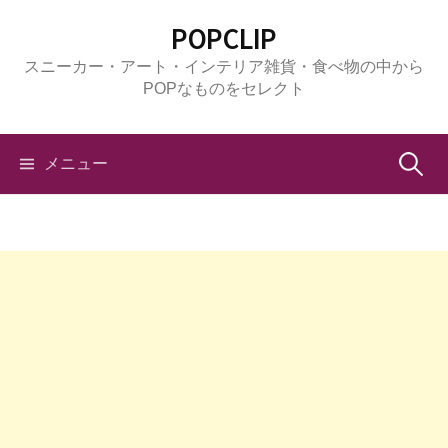
コ
POPCLIP
ン
スニーカー・アート・インテリア雑貨・食べ物の中から
テ
POPなものをセレクト
ン
ツ
へ
検
メニュー
ス
キ
索:
ッ
プ