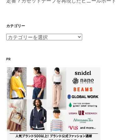
定番？カセットテープを再現したビニールボート
カテゴリー
カ
テ
ゴ
PR
リ
ー