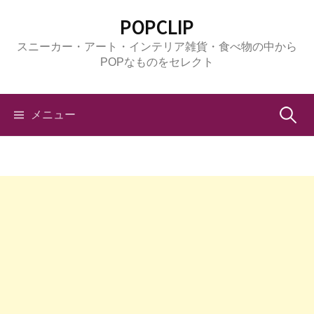
コ
POPCLIP
ン
スニーカー・アート・インテリア雑貨・食べ物の中から
テ
POPなものをセレクト
ン
ツ
へ
検
メニュー
ス
キ
索:
ッ
プ