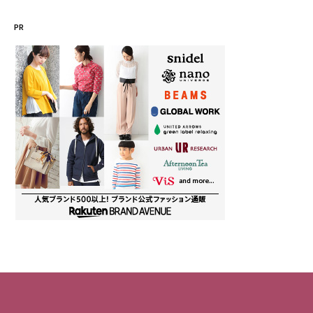
ゴ
PR
リ
ー