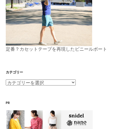
定番？カセットテープを再現したビニールボート
カテゴリー
カ
テ
ゴ
PR
リ
ー