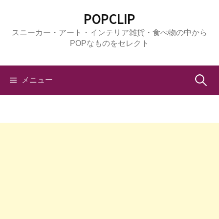
コ
POPCLIP
ン
スニーカー・アート・インテリア雑貨・食べ物の中から
テ
POPなものをセレクト
ン
ツ
へ
検
メニュー
ス
キ
索:
ッ
プ