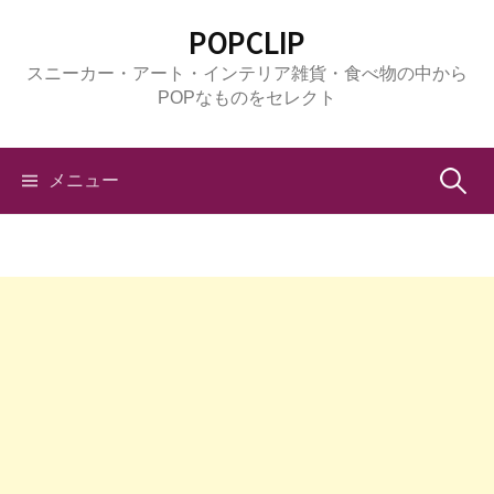
コ
POPCLIP
ン
スニーカー・アート・インテリア雑貨・食べ物の中から
テ
POPなものをセレクト
ン
ツ
へ
検
メニュー
ス
キ
索:
ッ
プ