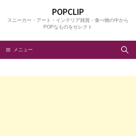
コ
POPCLIP
ン
スニーカー・アート・インテリア雑貨・食べ物の中から
テ
POPなものをセレクト
ン
ツ
へ
検
メニュー
ス
キ
索:
ッ
プ