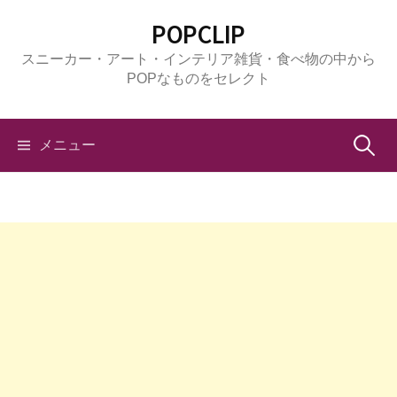
コ
POPCLIP
ン
スニーカー・アート・インテリア雑貨・食べ物の中から
テ
POPなものをセレクト
ン
ツ
へ
検
メニュー
ス
キ
索:
ッ
プ