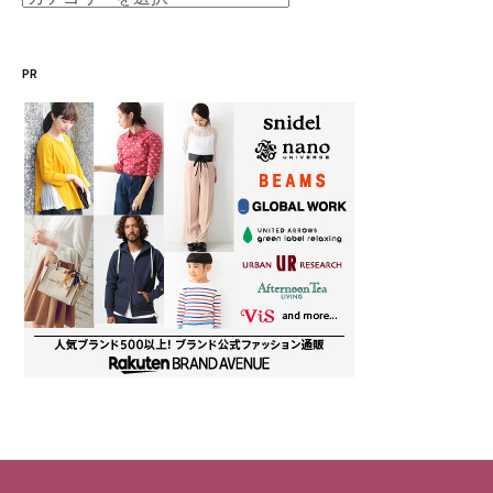
テ
ゴ
PR
リ
ー