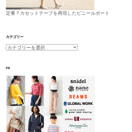
定番？カセットテープを再現したビニールボート
カテゴリー
カ
テ
ゴ
PR
リ
ー