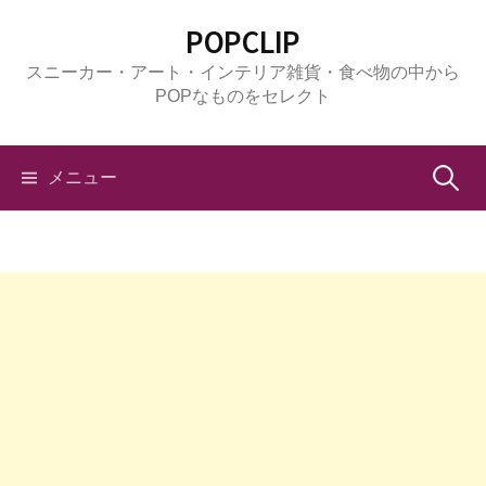
コ
POPCLIP
ン
スニーカー・アート・インテリア雑貨・食べ物の中から
テ
POPなものをセレクト
ン
ツ
へ
検
メニュー
ス
キ
索:
ッ
プ