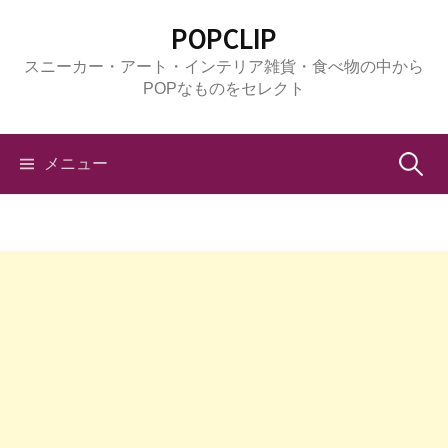
コ
POPCLIP
ン
スニーカー・アート・インテリア雑貨・食べ物の中から
テ
POPなものをセレクト
ン
ツ
へ
検
メニュー
ス
キ
索:
ッ
プ