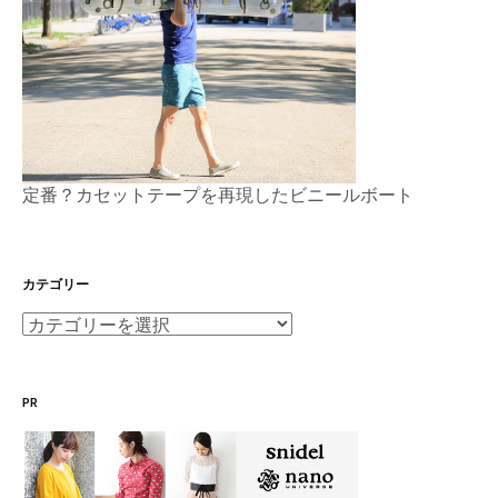
定番？カセットテープを再現したビニールボート
カテゴリー
カ
テ
ゴ
PR
リ
ー