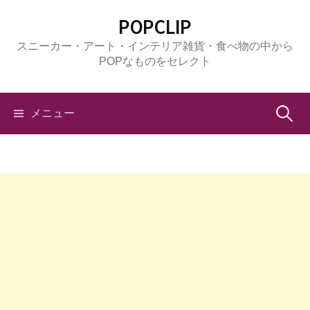
コ
POPCLIP
ン
スニーカー・アート・インテリア雑貨・食べ物の中から
テ
POPなものをセレクト
ン
ツ
へ
検
メニュー
ス
キ
索:
ッ
プ