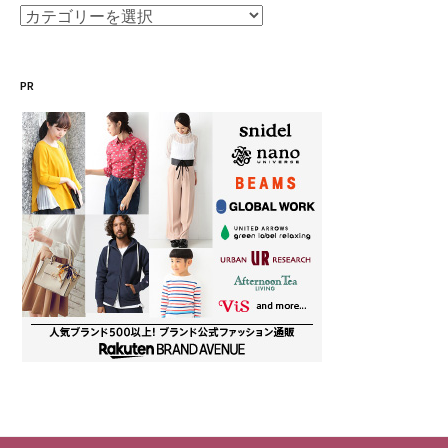
カ
テ
ゴ
PR
リ
ー