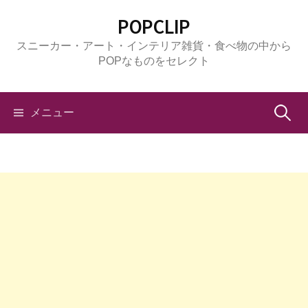
コ
POPCLIP
ン
スニーカー・アート・インテリア雑貨・食べ物の中から
テ
POPなものをセレクト
ン
ツ
へ
検
メニュー
ス
キ
索:
ッ
プ