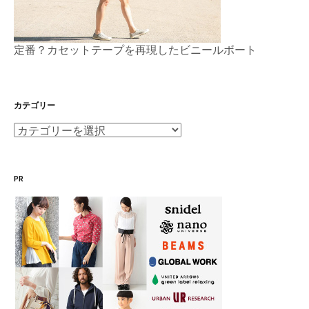
定番？カセットテープを再現したビニールボート
カテゴリー
カ
テ
ゴ
PR
リ
ー