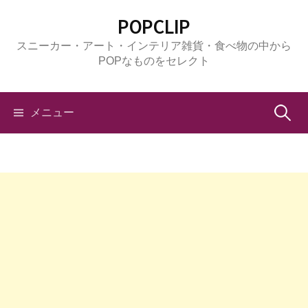
コ
POPCLIP
ン
スニーカー・アート・インテリア雑貨・食べ物の中から
テ
POPなものをセレクト
ン
ツ
へ
検
メニュー
ス
キ
索:
ッ
プ