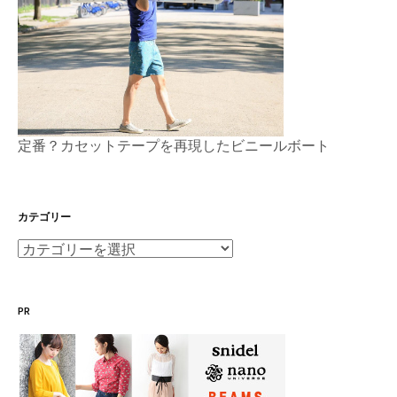
定番？カセットテープを再現したビニールボート
カテゴリー
カ
テ
ゴ
PR
リ
ー