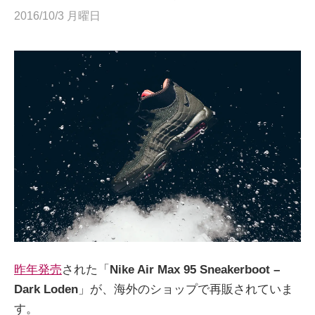
2016/10/3 月曜日
昨年発売
された「
Nike Air Max 95 Sneakerboot –
Dark Loden
」が、海外のショップで再販されていま
す。