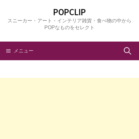
コ
POPCLIP
ン
スニーカー・アート・インテリア雑貨・食べ物の中から
テ
POPなものをセレクト
ン
ツ
へ
検
メニュー
ス
キ
索:
ッ
プ