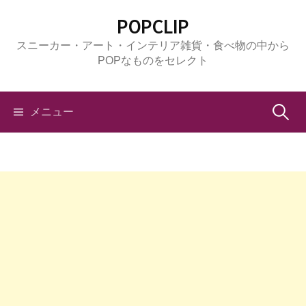
コ
POPCLIP
ン
スニーカー・アート・インテリア雑貨・食べ物の中から
テ
POPなものをセレクト
ン
ツ
へ
検
メニュー
ス
キ
索:
ッ
プ