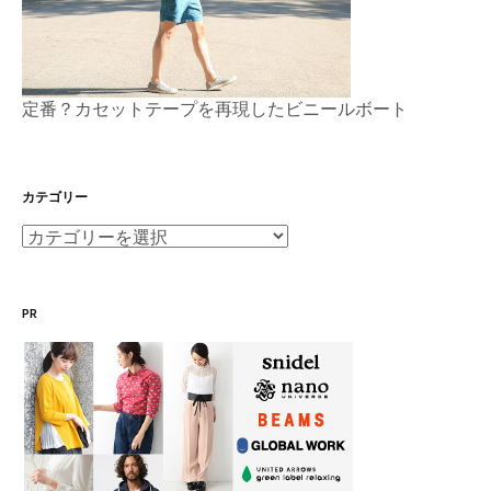
定番？カセットテープを再現したビニールボート
カテゴリー
カ
テ
ゴ
PR
リ
ー