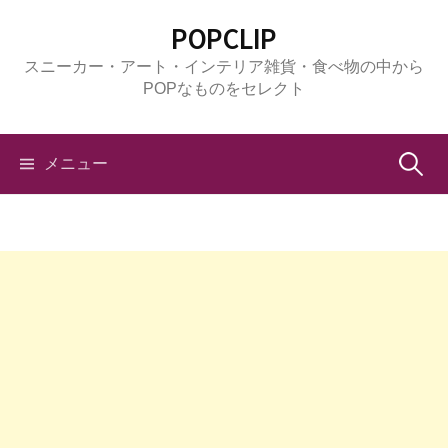
コ
POPCLIP
ン
スニーカー・アート・インテリア雑貨・食べ物の中から
テ
POPなものをセレクト
ン
ツ
へ
検
メニュー
ス
キ
索:
ッ
プ