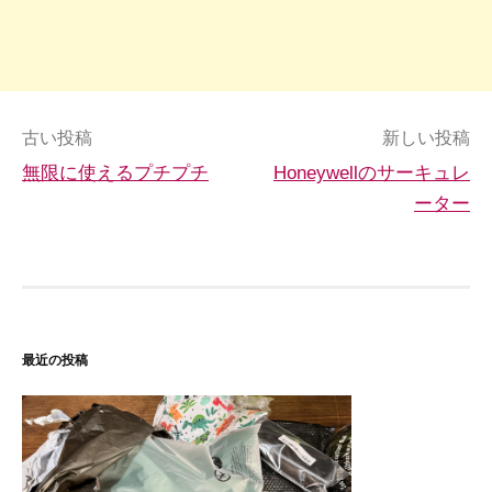
投
古い投稿
新しい投稿
無限に使えるプチプチ
Honeywellのサーキュレ
稿
ーター
ナ
ビ
ゲ
ー
最近の投稿
シ
ョ
ン