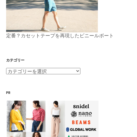
定番？カセットテープを再現したビニールボート
カテゴリー
カ
テ
ゴ
PR
リ
ー