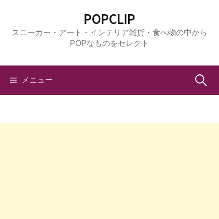
コ
POPCLIP
ン
スニーカー・アート・インテリア雑貨・食べ物の中から
テ
POPなものをセレクト
ン
ツ
へ
検
メニュー
ス
キ
索:
ッ
プ