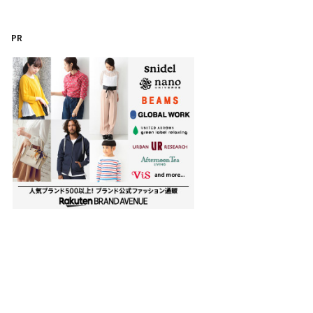
テ
ゴ
PR
リ
ー