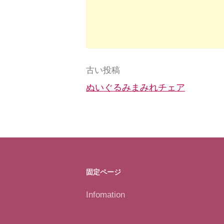
投
古い投稿
ぬいぐるみまみれチェア
稿
ナ
ビ
ゲ
ー
固定ページ
シ
Infomation
ョ