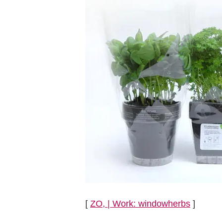
[
ZO, | Work: windowherbs
]