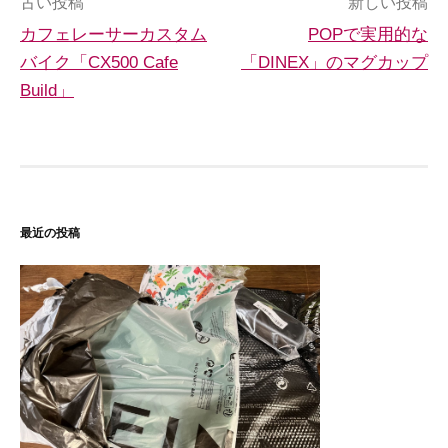
投
古い投稿
新しい投稿
カフェレーサーカスタム
POPで実用的な
稿
バイク「CX500 Cafe
「DINEX」のマグカップ
ナ
Build」
ビ
ゲ
ー
シ
最近の投稿
ョ
ン