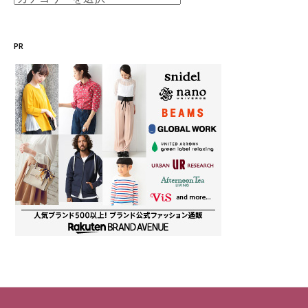
テ
ゴ
PR
リ
ー