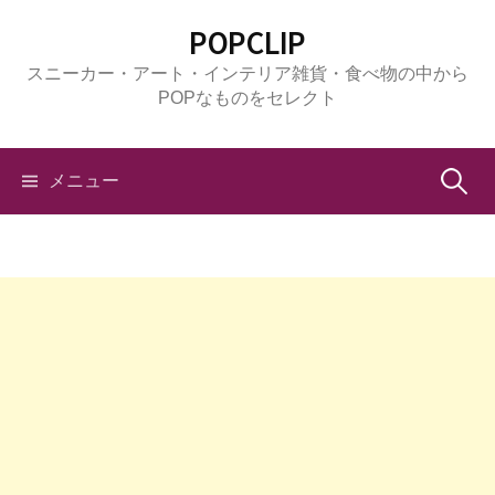
コ
POPCLIP
ン
スニーカー・アート・インテリア雑貨・食べ物の中から
テ
POPなものをセレクト
ン
ツ
へ
検
メニュー
ス
キ
索:
ッ
プ