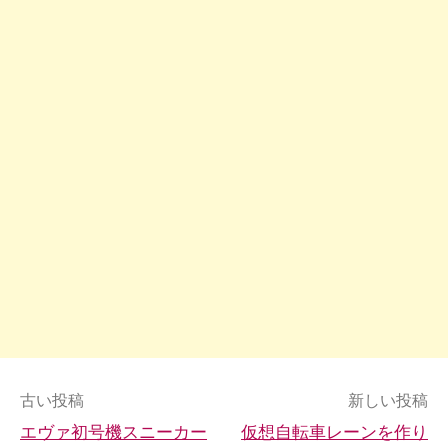
投
古い投稿
新しい投稿
エヴァ初号機スニーカー
仮想自転車レーンを作り
稿