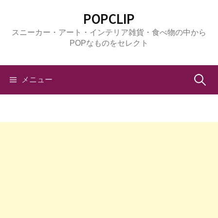
コ
POPCLIP
ン
スニーカー・アート・インテリア雑貨・食べ物の中から
テ
POPなものをセレクト
ン
ツ
へ
検
メニュー
ス
キ
索:
ッ
プ