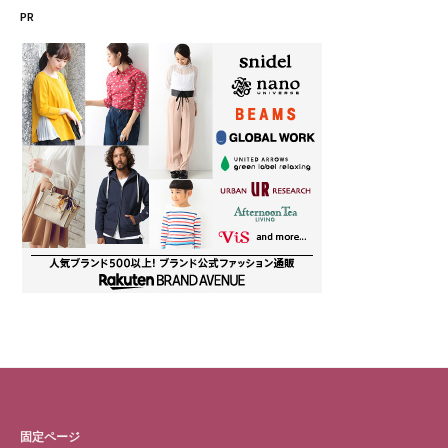
PR
リ
ー
固定ページ