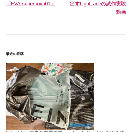
「EVA-supernova01」
出すLightLaneの試作実験
ナ
動画
ビ
ゲ
ー
シ
最近の投稿
ョ
ン