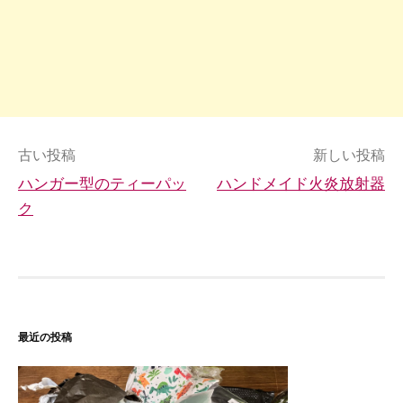
投
古い投稿
新しい投稿
ハンガー型のティーパッ
ハンドメイド火炎放射器
稿
ク
ナ
ビ
ゲ
ー
最近の投稿
シ
ョ