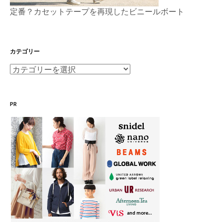
定番？カセットテープを再現したビニールボート
カテゴリー
カ
テ
ゴ
PR
リ
ー