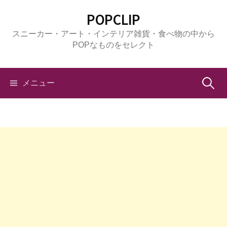
コ
POPCLIP
ン
スニーカー・アート・インテリア雑貨・食べ物の中から
テ
POPなものをセレクト
ン
ツ
へ
検
メニュー
ス
キ
索:
ッ
プ