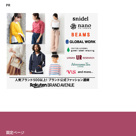
PR
リ
ー
固定ページ