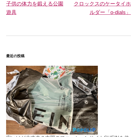
子供の体力を鍛える公園
クロックスのケータイホ
稿
遊具
ルダー「o-dials」
ナ
ビ
ゲ
ー
最近の投稿
シ
ョ
ン