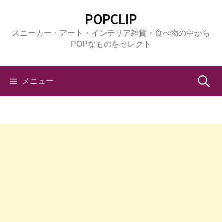
コ
POPCLIP
ン
スニーカー・アート・インテリア雑貨・食べ物の中から
テ
POPなものをセレクト
ン
ツ
へ
検
メニュー
ス
キ
索:
ッ
プ