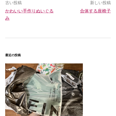
投
古い投稿
新しい投稿
かわいい手作りぬいぐる
合体する座椅子
稿
み
ナ
ビ
ゲ
ー
最近の投稿
シ
ョ
ン