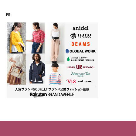
テ
ゴ
PR
リ
ー