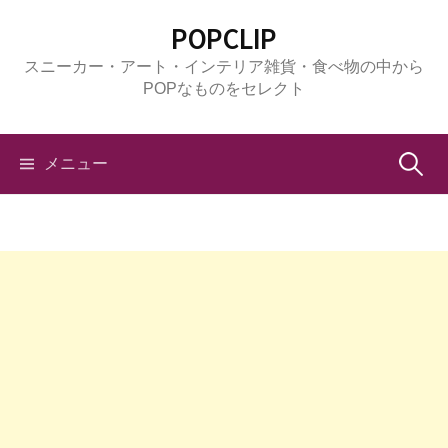
コ
POPCLIP
ン
スニーカー・アート・インテリア雑貨・食べ物の中から
テ
POPなものをセレクト
ン
ツ
へ
検
メニュー
ス
キ
索:
ッ
プ